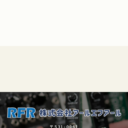
〒531-0061